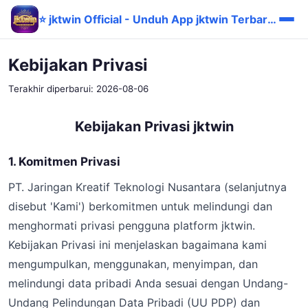
⭐ jktwin Official - Unduh App jktwin Terbaru Aman
Kebijakan Privasi
Terakhir diperbarui: 2026-08-06
Kebijakan Privasi jktwin
1. Komitmen Privasi
PT. Jaringan Kreatif Teknologi Nusantara (selanjutnya
disebut 'Kami') berkomitmen untuk melindungi dan
menghormati privasi pengguna platform jktwin.
Kebijakan Privasi ini menjelaskan bagaimana kami
mengumpulkan, menggunakan, menyimpan, dan
melindungi data pribadi Anda sesuai dengan Undang-
Undang Pelindungan Data Pribadi (UU PDP) dan