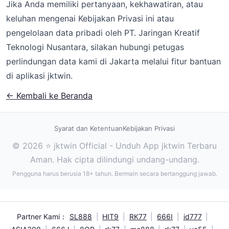
Jika Anda memiliki pertanyaan, kekhawatiran, atau
keluhan mengenai Kebijakan Privasi ini atau
pengelolaan data pribadi oleh PT. Jaringan Kreatif
Teknologi Nusantara, silakan hubungi petugas
perlindungan data kami di Jakarta melalui fitur bantuan
di aplikasi jktwin.
← Kembali ke Beranda
Syarat dan Ketentuan
Kebijakan Privasi
© 2026 ⭐ jktwin Official - Unduh App jktwin Terbaru
Aman. Hak cipta dilindungi undang-undang.
Pengguna harus berusia 18+ tahun. Bermain secara bertanggung jawab.
Partner Kami：
SL888
|
HIT9
|
RK77
|
666I
|
id777
|