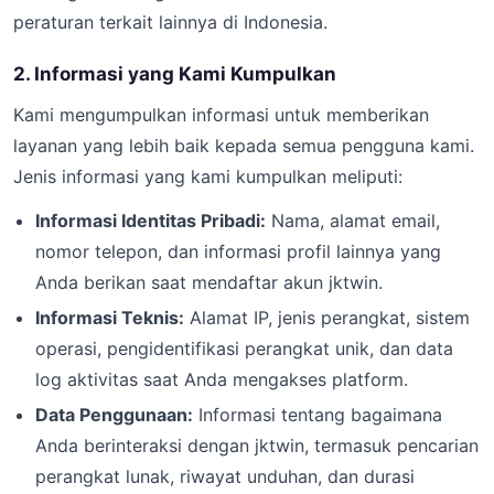
peraturan terkait lainnya di Indonesia.
2. Informasi yang Kami Kumpulkan
Kami mengumpulkan informasi untuk memberikan
layanan yang lebih baik kepada semua pengguna kami.
Jenis informasi yang kami kumpulkan meliputi:
Informasi Identitas Pribadi:
Nama, alamat email,
nomor telepon, dan informasi profil lainnya yang
Anda berikan saat mendaftar akun jktwin.
Informasi Teknis:
Alamat IP, jenis perangkat, sistem
operasi, pengidentifikasi perangkat unik, dan data
log aktivitas saat Anda mengakses platform.
Data Penggunaan:
Informasi tentang bagaimana
Anda berinteraksi dengan jktwin, termasuk pencarian
perangkat lunak, riwayat unduhan, dan durasi