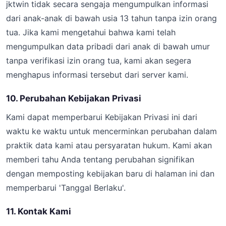
jktwin tidak secara sengaja mengumpulkan informasi
dari anak-anak di bawah usia 13 tahun tanpa izin orang
tua. Jika kami mengetahui bahwa kami telah
mengumpulkan data pribadi dari anak di bawah umur
tanpa verifikasi izin orang tua, kami akan segera
menghapus informasi tersebut dari server kami.
10. Perubahan Kebijakan Privasi
Kami dapat memperbarui Kebijakan Privasi ini dari
waktu ke waktu untuk mencerminkan perubahan dalam
praktik data kami atau persyaratan hukum. Kami akan
memberi tahu Anda tentang perubahan signifikan
dengan memposting kebijakan baru di halaman ini dan
memperbarui 'Tanggal Berlaku'.
11. Kontak Kami