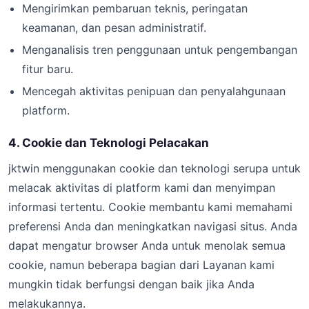
Mengirimkan pembaruan teknis, peringatan
keamanan, dan pesan administratif.
Menganalisis tren penggunaan untuk pengembangan
fitur baru.
Mencegah aktivitas penipuan dan penyalahgunaan
platform.
4. Cookie dan Teknologi Pelacakan
jktwin menggunakan cookie dan teknologi serupa untuk
melacak aktivitas di platform kami dan menyimpan
informasi tertentu. Cookie membantu kami memahami
preferensi Anda dan meningkatkan navigasi situs. Anda
dapat mengatur browser Anda untuk menolak semua
cookie, namun beberapa bagian dari Layanan kami
mungkin tidak berfungsi dengan baik jika Anda
melakukannya.