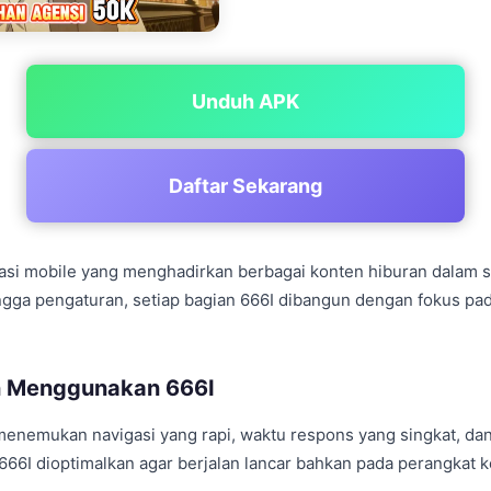
Unduh APK
Daftar Sekarang
kasi mobile yang menghadirkan berbagai konten hiburan dalam s
ingga pengaturan, setiap bagian 666I dibangun dengan fokus p
 Menggunakan 666I
enemukan navigasi yang rapi, waktu respons yang singkat, dan
666I dioptimalkan agar berjalan lancar bahkan pada perangkat 