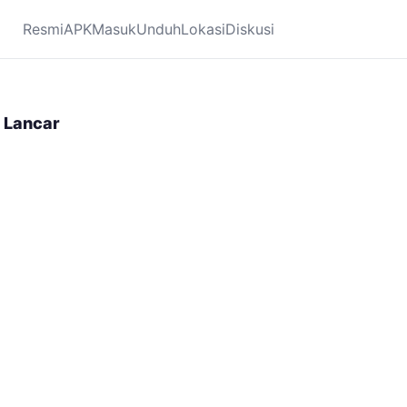
Resmi
APK
Masuk
Unduh
Lokasi
Diskusi
 Lancar