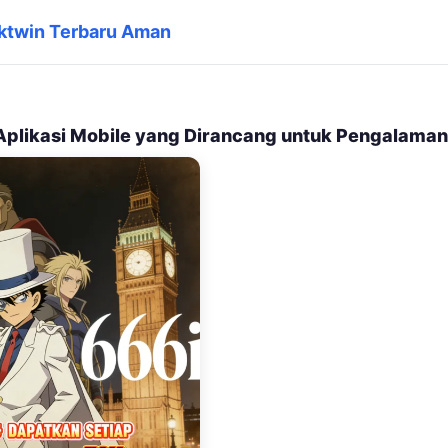
 jktwin Terbaru Aman
 Aplikasi Mobile yang Dirancang untuk Pengalaman