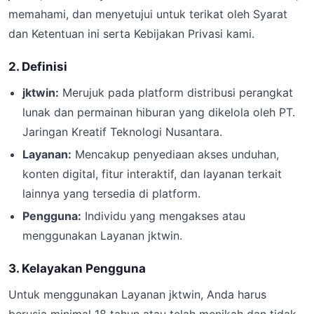
memahami, dan menyetujui untuk terikat oleh Syarat
dan Ketentuan ini serta Kebijakan Privasi kami.
2. Definisi
jktwin:
Merujuk pada platform distribusi perangkat
lunak dan permainan hiburan yang dikelola oleh PT.
Jaringan Kreatif Teknologi Nusantara.
Layanan:
Mencakup penyediaan akses unduhan,
konten digital, fitur interaktif, dan layanan terkait
lainnya yang tersedia di platform.
Pengguna:
Individu yang mengakses atau
menggunakan Layanan jktwin.
3. Kelayakan Pengguna
Untuk menggunakan Layanan jktwin, Anda harus