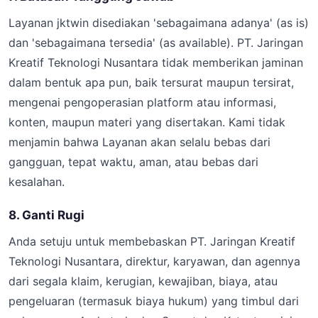
Layanan jktwin disediakan 'sebagaimana adanya' (as is)
dan 'sebagaimana tersedia' (as available). PT. Jaringan
Kreatif Teknologi Nusantara tidak memberikan jaminan
dalam bentuk apa pun, baik tersurat maupun tersirat,
mengenai pengoperasian platform atau informasi,
konten, maupun materi yang disertakan. Kami tidak
menjamin bahwa Layanan akan selalu bebas dari
gangguan, tepat waktu, aman, atau bebas dari
kesalahan.
8. Ganti Rugi
Anda setuju untuk membebaskan PT. Jaringan Kreatif
Teknologi Nusantara, direktur, karyawan, dan agennya
dari segala klaim, kerugian, kewajiban, biaya, atau
pengeluaran (termasuk biaya hukum) yang timbul dari