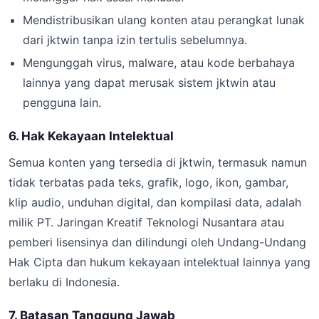
Mendistribusikan ulang konten atau perangkat lunak
dari jktwin tanpa izin tertulis sebelumnya.
Mengunggah virus, malware, atau kode berbahaya
lainnya yang dapat merusak sistem jktwin atau
pengguna lain.
6. Hak Kekayaan Intelektual
Semua konten yang tersedia di jktwin, termasuk namun
tidak terbatas pada teks, grafik, logo, ikon, gambar,
klip audio, unduhan digital, dan kompilasi data, adalah
milik PT. Jaringan Kreatif Teknologi Nusantara atau
pemberi lisensinya dan dilindungi oleh Undang-Undang
Hak Cipta dan hukum kekayaan intelektual lainnya yang
berlaku di Indonesia.
7. Batasan Tanggung Jawab