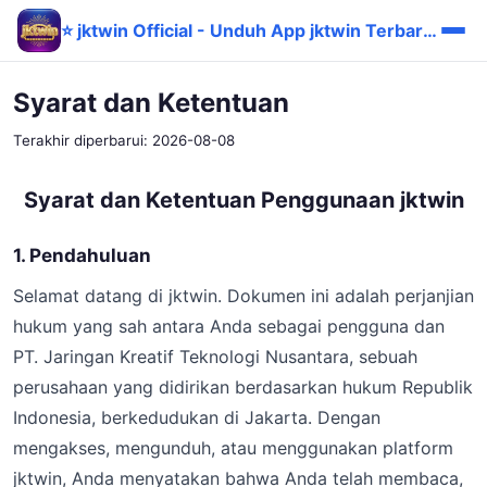
⭐ jktwin Official - Unduh App jktwin Terbaru Aman
Syarat dan Ketentuan
Terakhir diperbarui: 2026-08-08
Syarat dan Ketentuan Penggunaan jktwin
1. Pendahuluan
Selamat datang di jktwin. Dokumen ini adalah perjanjian
hukum yang sah antara Anda sebagai pengguna dan
PT. Jaringan Kreatif Teknologi Nusantara, sebuah
perusahaan yang didirikan berdasarkan hukum Republik
Indonesia, berkedudukan di Jakarta. Dengan
mengakses, mengunduh, atau menggunakan platform
jktwin, Anda menyatakan bahwa Anda telah membaca,