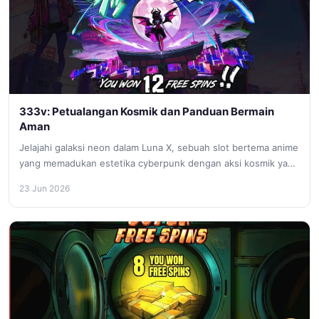
333v: Petualangan Kosmik dan Panduan Bermain
Aman
Jelajahi galaksi neon dalam Luna X, sebuah slot bertema anime
yang memadukan estetika cyberpunk dengan aksi kosmik yang
intens. Dikembangkan...
23 Jun 2026