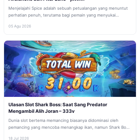
Menjelajahi Spice adalah sebuah petualangan yang menuntut
perhatian penuh, terutama bagi pemain yang menyukai
mekanisme Avalanche yang dinamis. Saat Anda...
05 Agu 2026
Ulasan Slot Shark Boss: Saat Sang Predator
Mengambil Alih Joran – 333v
Dunia slot bertema memancing biasanya didominasi oleh
pemancing yang mencoba menangkap ikan, namun Shark Boss
dari Red Tiger hadir dengan...
18 Jul 2026