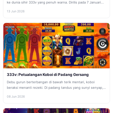
ke dunia sihir 333v yang penuh warna. Dirilis pada 7 Januari...
13 Jun 2026
333v: Petualangan Koboi di Padang Gersang
Debu gurun berterbangan di bawah terik mentari, koboi
beraksi menanti rezeki. Di padang tandus yang sunyi senyap,
Amazing Link Bounty...
08 Jun 2026