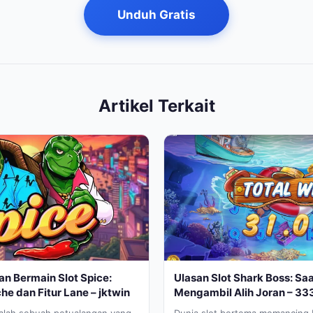
Unduh Gratis
Artikel Terkait
n Bermain Slot Spice:
Ulasan Slot Shark Boss: Sa
e dan Fitur Lane – jktwin
Mengambil Alih Joran – 33