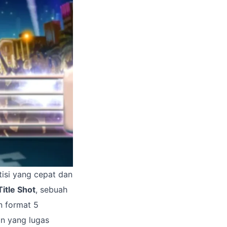
tisi yang cepat dan
Title Shot
, sebuah
n format 5
n yang lugas