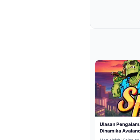
Ulasan Pengalama
Dinamika Avalanch