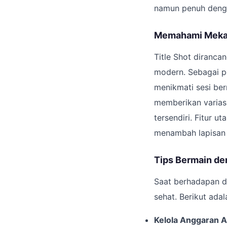
namun penuh denga
Memahami Mekan
Title Shot diranca
modern. Sebagai p
menikmati sesi ber
memberikan variasi
tersendiri. Fitur 
menambah lapisan 
Tips Bermain de
Saat berhadapan de
sehat. Berikut ada
Kelola Anggaran 