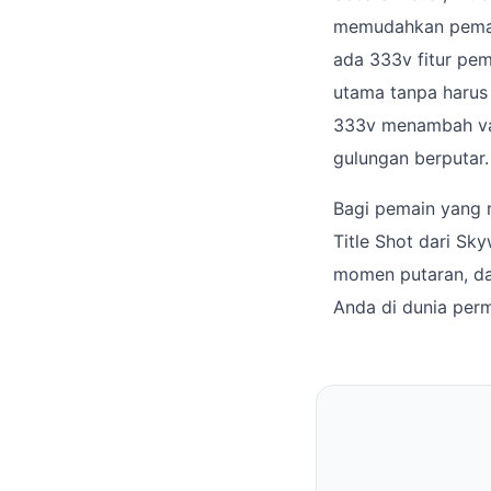
memudahkan pemai
ada 333v fitur pem
utama tanpa harus 
333v menambah var
gulungan berputar.
Bagi pemain yang 
Title Shot dari Sk
momen putaran, dan
Anda di dunia perm