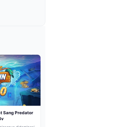
at Sang Predator
3v