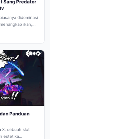
at Sang Predator
3v
biasanya didominasi
menangkap ikan,
r hadir dengan...
 dan Panduan
a X, sebuah slot
 estetika