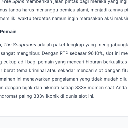
 Free Spins
memberikan jalan pintas bagi mereka yang ingi
nus tanpa harus menunggu pemicu alami, menjadikannya pil
memiliki waktu terbatas namun ingin merasakan aksi maksi
 Pemain
n,
The Soapranos
adalah paket lengkap yang menggabungka
sangat menghibur. Dengan RTP sebesar 96,10%, slot ini m
cukup adil bagi pemain yang mencari hiburan berkualitas 
berat tema kriminal atau sekadar mencari slot dengan fitu
ermainan ini menawarkan pengalaman yang tidak mudah dilu
ain dengan bijak dan nikmati setiap 333v momen saat And
ndromat paling 333v ikonik di dunia slot ini.