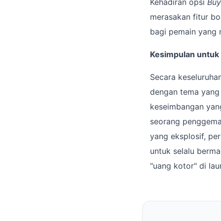
Kehadiran opsi
Buy
merasakan fitur bo
bagi pemain yang 
Kesimpulan untuk
Secara keseluruha
dengan tema yang 
keseimbangan yang 
seorang penggemar 
yang eksplosif, p
untuk selalu berm
"uang kotor" di lau