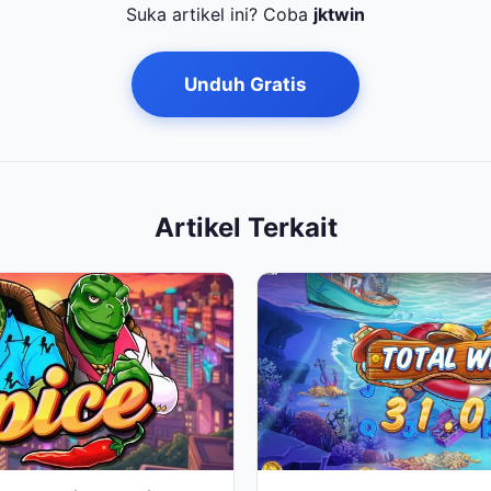
Suka artikel ini? Coba
jktwin
Unduh Gratis
Artikel Terkait