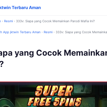
 jktwin Terbaru Aman
n
›
Resmi
›
333v: Siapa yang Cocok Memainkan Parodi Mafia Ini?
duh App jktwin Terbaru Aman
›
Resmi
›
333v: Siapa yang Cocok Memainkan
iapa yang Cocok Memainkan
?