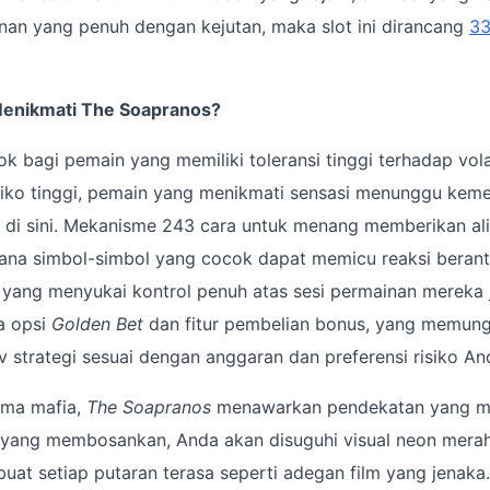
an yang penuh dengan kejutan, maka slot ini dirancang
3
Menikmati The Soapranos?
ok bagi pemain yang memiliki toleransi tinggi terhadap vola
isiko tinggi, pemain yang menikmati sensasi menunggu kem
 di sini. Mekanisme 243 cara untuk menang memberikan al
ana simbol-simbol yang cocok dapat memicu reaksi berantai
 yang menyukai kontrol penuh atas sesi permainan mereka 
a opsi
Golden Bet
dan fitur pembelian bonus, yang memun
strategi sesuai dengan anggaran dan preferensi risiko An
ema mafia,
The Soapranos
menawarkan pendekatan yang me
p yang membosankan, Anda akan disuguhi visual neon mer
t setiap putaran terasa seperti adegan film yang jenaka. I