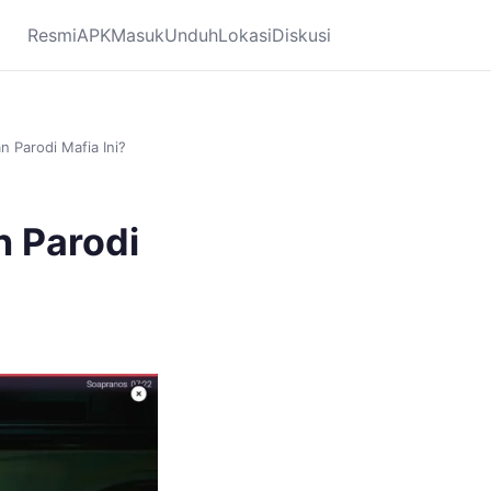
Resmi
APK
Masuk
Unduh
Lokasi
Diskusi
 Parodi Mafia Ini?
 Parodi