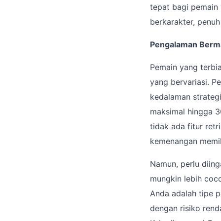
tepat bagi pemain
berkarakter, penuh
Pengalaman Berma
Pemain yang terbia
yang bervariasi. 
kedalaman strateg
maksimal hingga 30
tidak ada fitur re
kemenangan memilik
Namun, perlu diinga
mungkin lebih coc
Anda adalah tipe p
dengan risiko ren