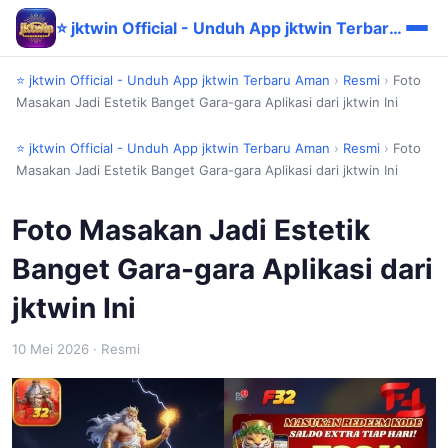
⭐ jktwin Official - Unduh App jktwin Terbaru Aman
⭐ jktwin Official - Unduh App jktwin Terbaru Aman
›
Resmi
›
Foto
Masakan Jadi Estetik Banget Gara-gara Aplikasi dari jktwin Ini
⭐ jktwin Official - Unduh App jktwin Terbaru Aman
›
Resmi
›
Foto
Masakan Jadi Estetik Banget Gara-gara Aplikasi dari jktwin Ini
Foto Masakan Jadi Estetik
Banget Gara-gara Aplikasi dari
jktwin Ini
10 Mei 2026
· Resmi