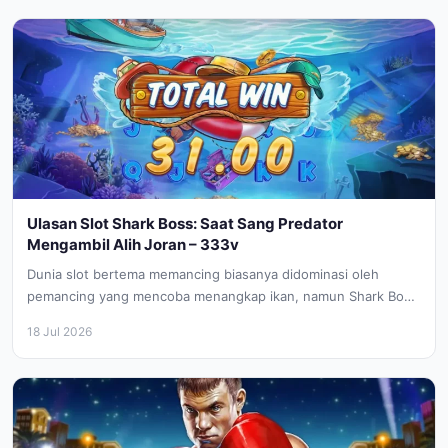
Ulasan Slot Shark Boss: Saat Sang Predator
Mengambil Alih Joran – 333v
Dunia slot bertema memancing biasanya didominasi oleh
pemancing yang mencoba menangkap ikan, namun Shark Boss
dari Red Tiger hadir dengan...
18 Jul 2026