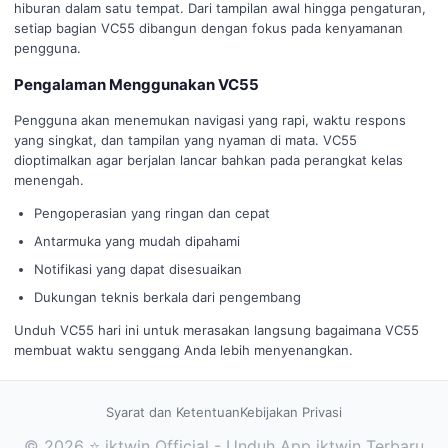
hiburan dalam satu tempat. Dari tampilan awal hingga pengaturan,
setiap bagian VC55 dibangun dengan fokus pada kenyamanan
pengguna.
Pengalaman Menggunakan VC55
Pengguna akan menemukan navigasi yang rapi, waktu respons
yang singkat, dan tampilan yang nyaman di mata. VC55
dioptimalkan agar berjalan lancar bahkan pada perangkat kelas
menengah.
Pengoperasian yang ringan dan cepat
Antarmuka yang mudah dipahami
Notifikasi yang dapat disesuaikan
Dukungan teknis berkala dari pengembang
Unduh VC55 hari ini untuk merasakan langsung bagaimana VC55
membuat waktu senggang Anda lebih menyenangkan.
Syarat dan Ketentuan
Kebijakan Privasi
© 2026 ⭐ jktwin Official - Unduh App jktwin Terbaru